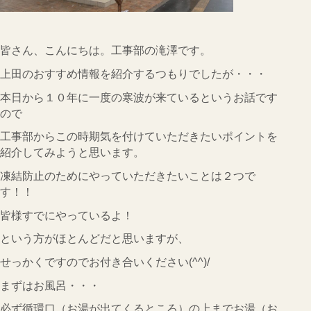
CONTACT
会社概要
皆さん、こんにちは。工事部の滝澤です。
インフォメーション
上田のおすすめ情報を紹介するつもりでしたが・・・
本日から１０年に一度の寒波が来ているというお話です
Q&A
ので
採用
工事部からこの時期気を付けていただきたいポイントを
紹介してみようと思います。
オーナー専用ページ
凍結防止のためにやっていただきたいことは２つで
プライバシーポリシー
す！！
皆様すでにやっているよ！
サイトマップ
という方がほとんどだと思いますが、
せっかくですのでお付き合いください(^^)/
まずはお風呂・・・
必ず循環口（お湯が出てくるところ）の上までお湯（お