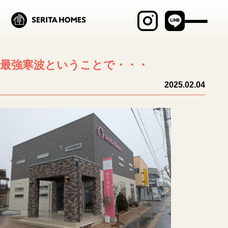
最新物件情報
最強寒波ということで・・・
見学会・イベント
2025.02.04
商品ラインナップ
セリタホームズが
大切にしていること
土地建物の売却相談
ブログ
施工事例
MABAYUI