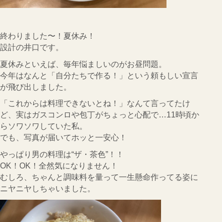
CONTACT
会社概要
終わりました〜！夏休み！
設計の井口です。
インフォメーション
夏休みといえば、毎年悩ましいのがお昼問題。
Q&A
今年はなんと「自分たちで作る！」という頼もしい宣言
が飛び出しました。
採用
「これからは料理できないとね！」なんて言ってたけ
オーナー専用ページ
ど、実はガスコンロや包丁がちょっと心配で…11時頃か
らソワソワしていた私。
プライバシーポリシー
でも、写真が届いてホッと一安心！
やっぱり男の料理は“ザ・茶色”！！
サイトマップ
OK！OK！全然気になりません！
むしろ、ちゃんと調味料を量って一生懸命作ってる姿に
ニヤニヤしちゃいました。