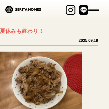
最新物件情報
夏休みも終わり！
見学会・イベント
2025.09.19
商品ラインナップ
セリタホームズが
大切にしていること
土地建物の売却相談
ブログ
施工事例
MABAYUI