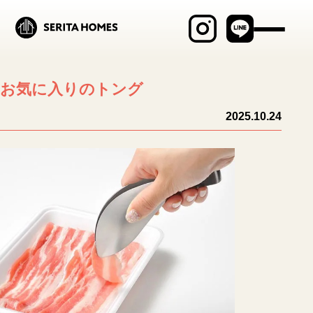
最新物件情報
お気に入りのトング
見学会・イベント
2025.10.24
商品ラインナップ
セリタホームズが
大切にしていること
土地建物の売却相談
ブログ
施工事例
MABAYUI