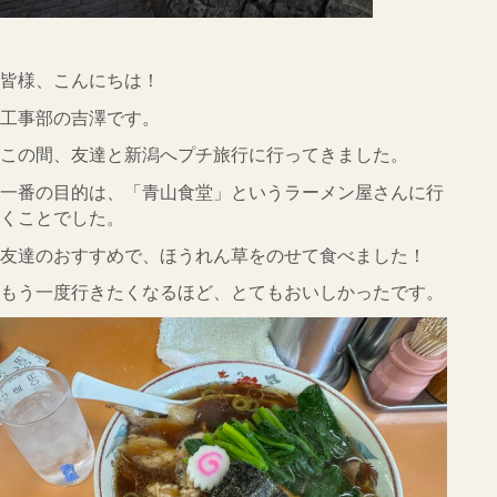
CONTACT
会社概要
皆様、こんにちは！
インフォメーション
工事部の吉澤です。
この間、友達と新潟へプチ旅行に行ってきました。
Q&A
一番の目的は、「青山食堂」というラーメン屋さんに行
採用
くことでした。
友達のおすすめで、ほうれん草をのせて食べました！
オーナー専用ページ
もう一度行きたくなるほど、とてもおいしかったです。
プライバシーポリシー
サイトマップ