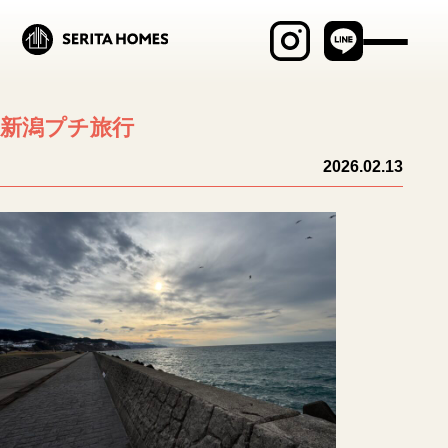
最新物件情報
新潟プチ旅行
見学会・イベント
2026.02.13
商品ラインナップ
セリタホームズが
大切にしていること
土地建物の売却相談
ブログ
施工事例
MABAYUI