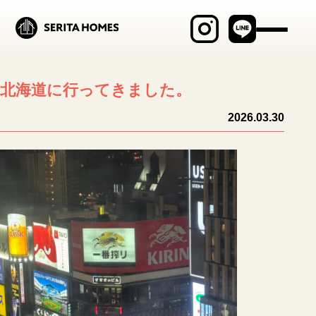
最新物件情報
北海道に行ってきました。
見学会・イベント
2026.03.30
商品ラインナップ
セリタホームズが
大切にしていること
土地建物の売却相談
ブログ
施工事例
MABAYUI