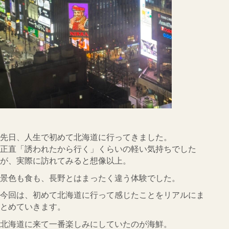
CONTACT
会社概要
インフォメーション
Q&A
採用
オーナー専用ページ
先日、人生で初めて北海道に行ってきました。
プライバシーポリシー
正直「誘われたから行く」くらいの軽い気持ちでした
が、実際に訪れてみると想像以上。
サイトマップ
景色も食も、長野とはまったく違う体験でした。
今回は、初めて北海道に行って感じたことをリアルにま
とめていきます。
北海道に来て一番楽しみにしていたのが海鮮。