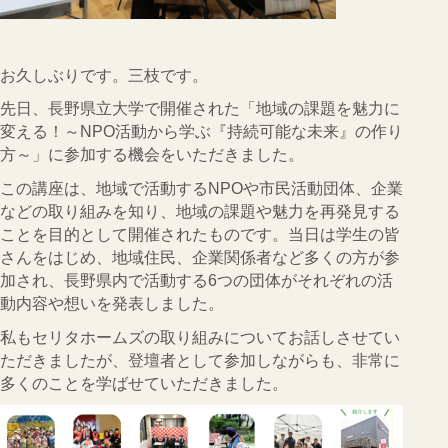
CONTACT
会社概要
お久しぶりです。三枝です。
インフォメーション
先日、長野県立大学で開催された「地域の課題を魅力に
変える！～NPO活動から学ぶ『持続可能な未来』の作り
Q&A
方～」に参加する機会をいただきました。
採用
この講座は、地域で活動するNPOや市民活動団体、企業
などの取り組みを知り、地域の課題や魅力を再発見する
オーナー専用ページ
ことを目的として開催されたものです。当日は学生の皆
さんをはじめ、地域住民、企業関係者など多くの方が参
プライバシーポリシー
加され、長野県内で活動する6つの団体がそれぞれの活
動内容や想いを発表しました。
サイトマップ
私もセリタホームズの取り組みについてお話しさせてい
ただきましたが、登壇者として参加しながらも、非常に
多くのことを学ばせていただきました。