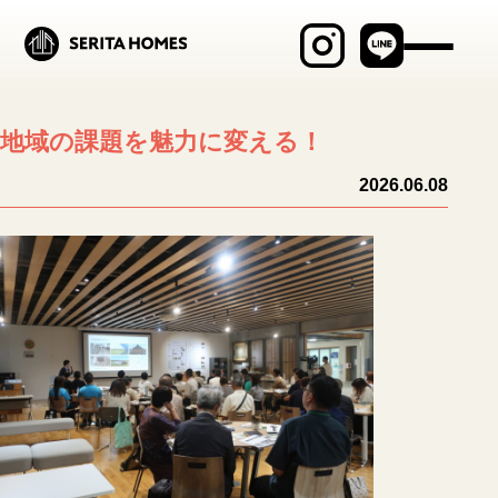
最新物件情報
地域の課題を魅力に変える！
見学会・イベント
2026.06.08
商品ラインナップ
セリタホームズが
大切にしていること
土地建物の売却相談
ブログ
施工事例
MABAYUI