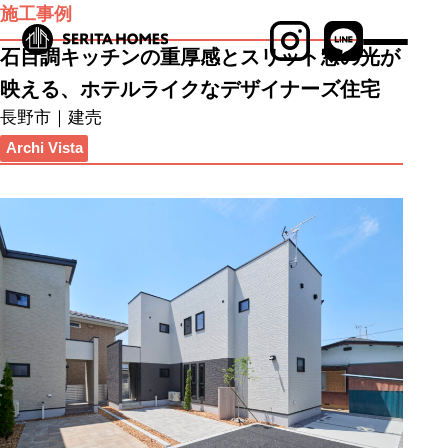
施工事例
石目調キッチンの重厚感とスリット窓の光が
映える、ホテルライクなデザイナーズ住宅
最新物件情報
長野市｜建売
見学会・イベント
Archi Vista
商品ラインナップ
セリタホームズが
大切にしていること
土地建物の売却相談
ブログ
施工事例
MABAYUI