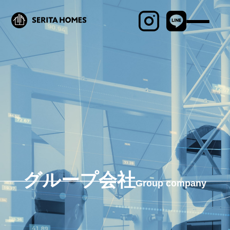
最新物件情報
見学会・イベント
商品ラインナップ
セリタホームズが
大切にしていること
土地建物の売却相談
ブログ
グループ会社
Group company
施工事例
MABAYUI