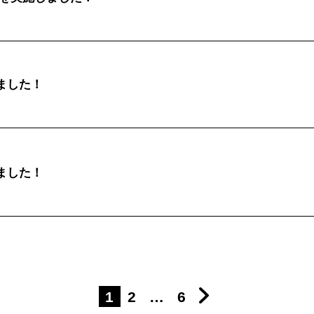
セリタホームズが
大切にしていること
会社概要
土地建物の売却相談
インフォメーシ
ました！
ました！
1
2
…
6