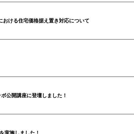
における住宅価格据え置き対応について
ブログ
最新物件情報
コラボ公開講座に登壇しました！
施工事例
見学会・イベント
MABAYUI
商品ラインナップ
会を実施しました！
CONTACT