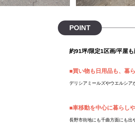
POINT
約91坪/限定1区画/平屋
■買い物も日用品も、暮
デリシアミールズやウエルシア
■車移動を中心に暮らし
長野市街地にも千曲方面にも出