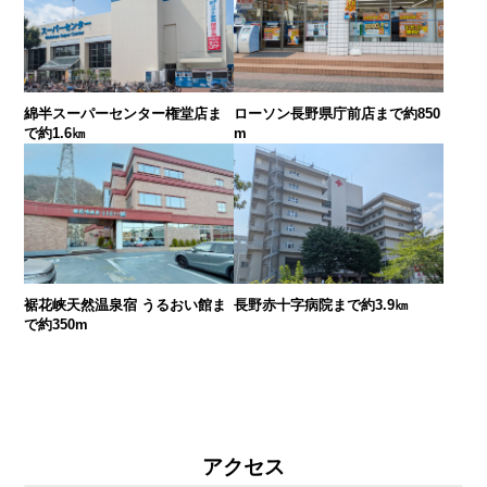
綿半スーパーセンター権堂店ま
ローソン長野県庁前店まで約850
で約1.6㎞
m
裾花峡天然温泉宿 うるおい館ま
長野赤十字病院まで約3.9㎞
で約350m
アクセス