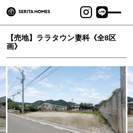
最新物件情報
【売地】ララタウン妻科《全8区
見学会・イベント
画》
商品ラインナップ
セリタホームズが
大切にしていること
土地建物の売却相談
ブログ
施工事例
MABAYUI