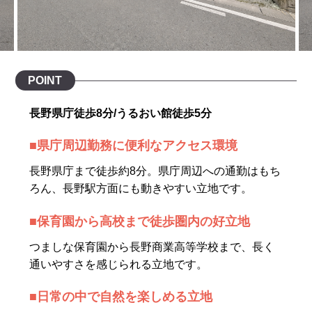
CONTACT
会社概要
インフォメーション
POINT
Q&A
長野県庁徒歩8分/うるおい館徒歩5分
採用
■県庁周辺勤務に便利なアクセス環境
オーナー専用ページ
長野県庁まで徒歩約8分。県庁周辺への通勤はもち
ろん、長野駅方面にも動きやすい立地です。
プライバシーポリシー
■保育園から高校まで徒歩圏内の好立地
サイトマップ
つましな保育園から長野商業高等学校まで、長く
通いやすさを感じられる立地です。
■日常の中で自然を楽しめる立地