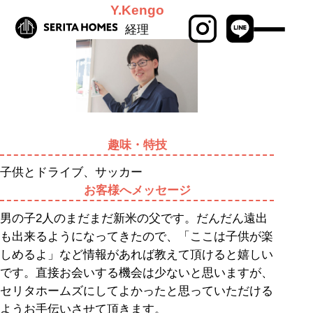
Y.Kengo
経理
最新物件情報
見学会・イベント
商品ラインナップ
趣味・特技
セリタホームズが
子供とドライブ、サッカー
大切にしていること
お客様へメッセージ
土地建物の売却相談
男の子2人のまだまだ新米の父です。だんだん遠出
ブログ
も出来るようになってきたので、「ここは子供が楽
しめるよ」など情報があれば教えて頂けると嬉しい
施工事例
です。直接お会いする機会は少ないと思いますが、
セリタホームズにしてよかったと思っていただける
MABAYUI
ようお手伝いさせて頂きます。